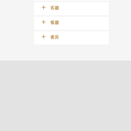
客廳
餐廳
書房