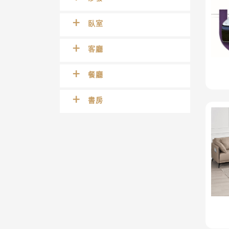
臥室
客廳
餐廳
書房