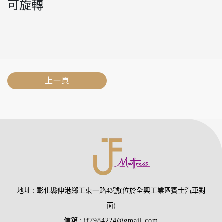
可旋轉
上一頁
地址
彰化縣伸港鄉工東一路43號(位於全興工業區賓士汽車對
面)
信箱
jf7984224@gmail.com