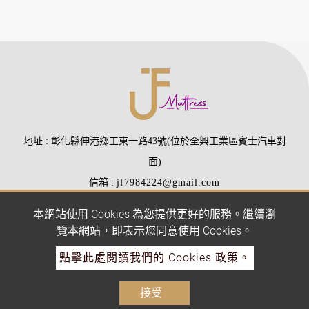
地址
彰化縣伸港鄉工東一路43號(位於全興工業區賓士汽車對
面)
信箱
jf7984224@gmail.com
電話
(04)7984224
(04)7988510
本網站使用 Cookies 為您提供更好的服務。繼續瀏
傳真
(04)7977407
覽本網站，即表示您同意使用 Cookies。
點擊此處閱讀我們的 Cookies 政策。
Copyright © 2026 All rights reserved.
Atteipo.
網站地圖
接受
jf7984224@gmail.com