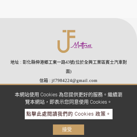
地址
彰化縣伸港鄉工東一路43號(位於全興工業區賓士汽車對
面)
信箱
jf7984224@gmail.com
電話
(04)7984224
(04)7988510
本網站使用 Cookies 為您提供更好的服務。繼續瀏
傳真
(04)7977407
覽本網站，即表示您同意使用 Cookies。
點擊此處閱讀我們的 Cookies 政策。
Copyright © 2026 All rights reserved.
Atteipo.
網站地圖
接受
jf7984224@gmail.com