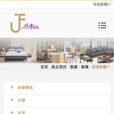
采堤餐櫃01
首頁
產品資訊
餐廳
櫥櫃
采堤餐櫃01
床墊專區
沙發
臥室