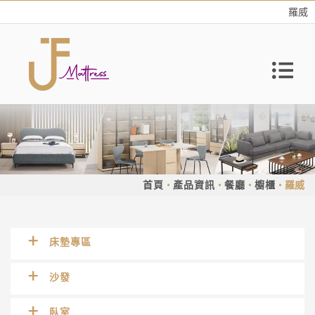
羅威
首頁
產品資訊
餐廳
櫥櫃
羅威
床墊專區
沙發
臥室