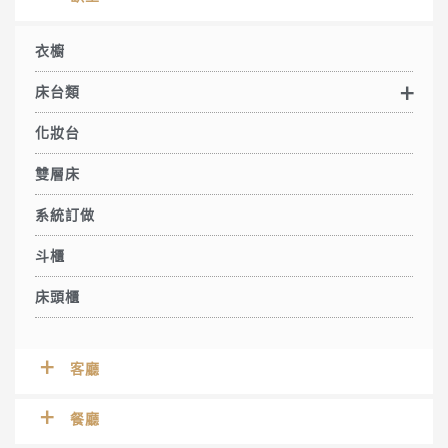
衣櫥
床台類
化妝台
雙層床
系統訂做
斗櫃
床頭櫃
客廳
餐廳