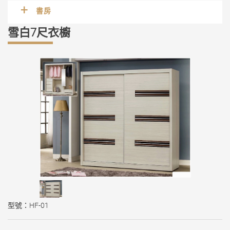
書房
雪白7尺衣櫥
型號：HF-01