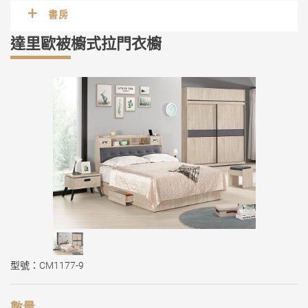
書房
達里歐被櫥式拉門衣櫥
型號：CM1177-9
數量