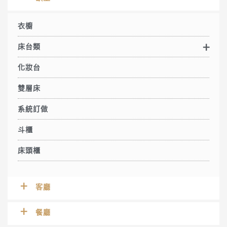
衣櫥
床台類
化妝台
雙層床
系統訂做
斗櫃
床頭櫃
客廳
餐廳