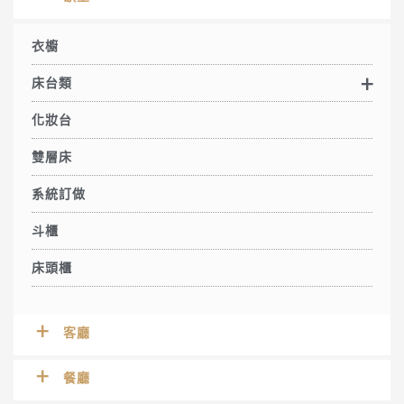
衣櫥
床台類
化妝台
雙層床
系統訂做
斗櫃
床頭櫃
客廳
餐廳