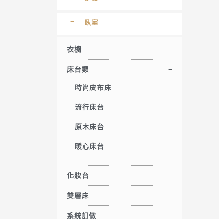
臥室
衣櫥
床台類
時尚皮布床
流行床台
原木床台
暖心床台
化妝台
雙層床
系統訂做