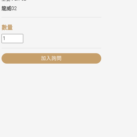
龍威02
數量
加入詢問