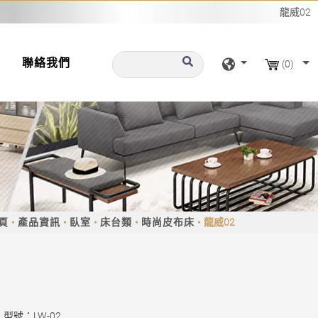
龍威02
聯絡我們
(0)
頁
產品資訊
臥室
床台類
時尚皮布床
龍威02
型號：LW-02