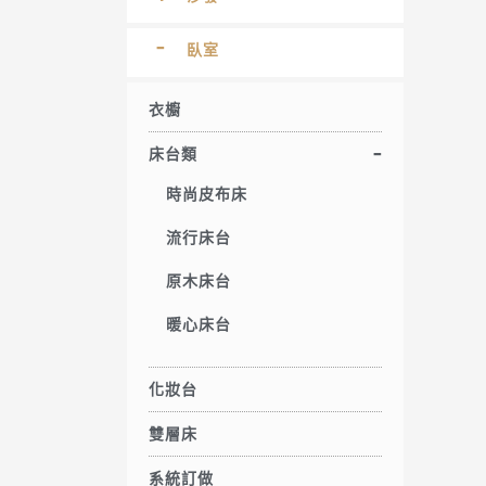
臥室
衣櫥
床台類
時尚皮布床
流行床台
原木床台
暖心床台
化妝台
雙層床
系統訂做