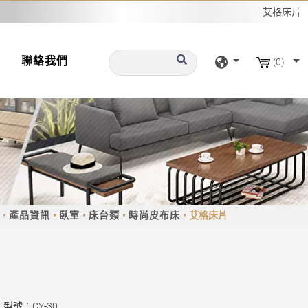
艾格床片
聯絡我們
(0)
產品資訊
臥室
床台類
時尚皮布床
艾格床片
型號：CY-30