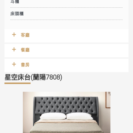
斗櫃
床頭櫃
客廳
餐廳
書房
星空床台(蘭陽7808)