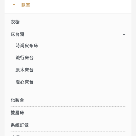
臥室
衣櫥
床台類
時尚皮布床
流行床台
原木床台
暖心床台
化妝台
雙層床
系統訂做