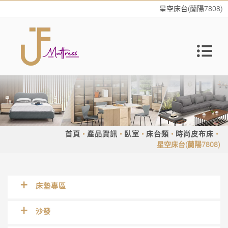
星空床台(蘭陽7808)
首頁
產品資訊
臥室
床台類
時尚皮布床
星空床台(蘭陽7808)
床墊專區
沙發