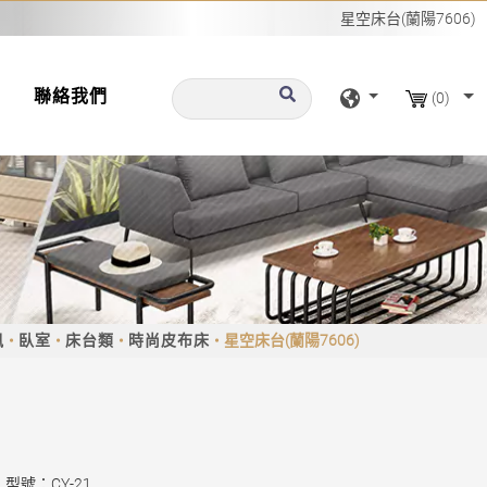
星空床台(蘭陽7606)
聯絡我們
(0)
訊
臥室
床台類
時尚皮布床
星空床台(蘭陽7606)
型號：CY-21