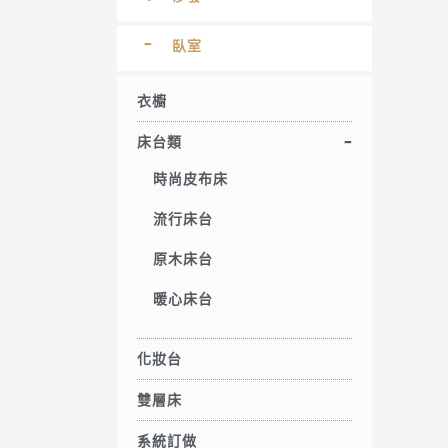
臥室
衣櫥
床台類
時尚皮布床
流行床台
原木床台
暖心床台
化妝台
雙層床
系統訂做