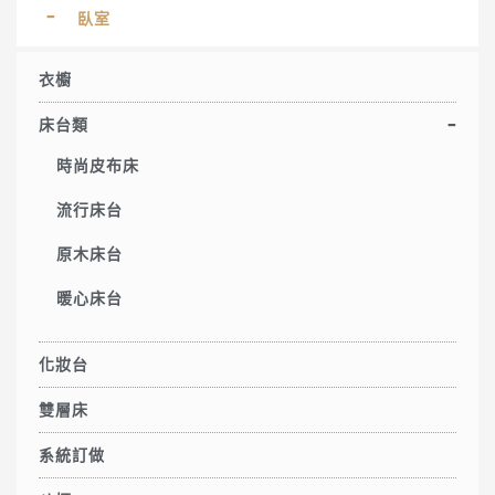
臥室
衣櫥
床台類
時尚皮布床
流行床台
原木床台
暖心床台
化妝台
雙層床
系統訂做