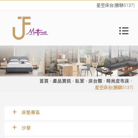
星空床台(勝騏5137)
首頁
產品資訊
臥室
床台類
時尚皮布床
星空床台(勝騏5137)
床墊專區
沙發