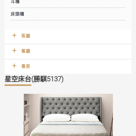
斗櫃
床頭櫃
客廳
餐廳
書房
星空床台(勝騏5137)