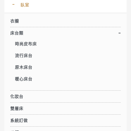
臥室
衣櫥
床台類
時尚皮布床
流行床台
原木床台
暖心床台
化妝台
雙層床
系統訂做