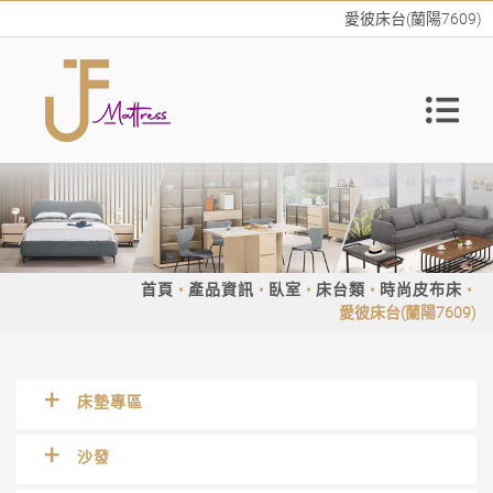
愛彼床台(蘭陽7609)
首頁
產品資訊
臥室
床台類
時尚皮布床
愛彼床台(蘭陽7609)
床墊專區
沙發