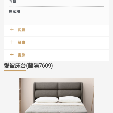
斗櫃
床頭櫃
客廳
餐廳
書房
愛彼床台(蘭陽7609)