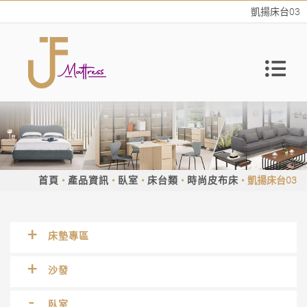
凱揚床台03
首頁
產品資訊
臥室
床台類
時尚皮布床
凱揚床台03
床墊專區
沙發
臥室