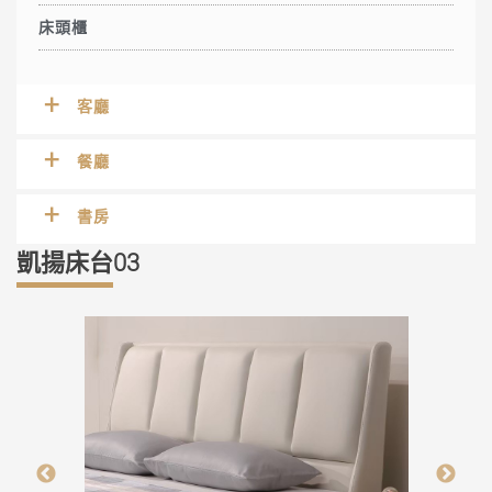
床頭櫃
客廳
餐廳
書房
凱揚床台03