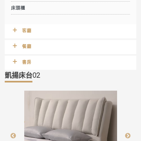
床頭櫃
客廳
餐廳
書房
凱揚床台02