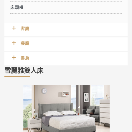
床頭櫃
客廳
餐廳
書房
雪麗雅雙人床