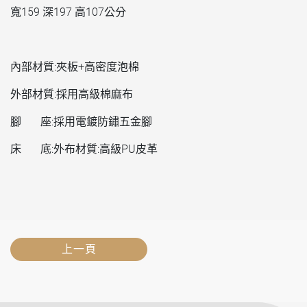
寬159 深197 高107公分
內部材質:夾板+高密度泡棉
外部材質:採用高級棉麻布
腳 座:採用電鍍防鏽五金腳
床 底:外布材質:高級PU皮革
上一頁