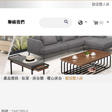
歐佳雙人床
聯絡我們
(0)
頁
產品資訊
臥室
床台類
暖心床台
歐佳雙人床
型號：CM1295-3