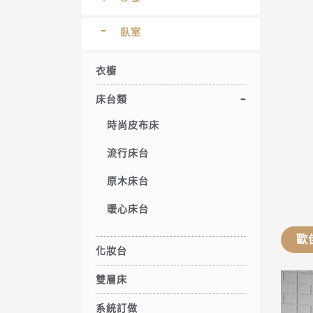
臥室
衣櫥
床台類
時尚皮布床
流行床台
原木床台
暖心床台
歐
化妝台
雙層床
系統訂做