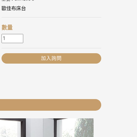
歐佳布床台
數量
加入詢問