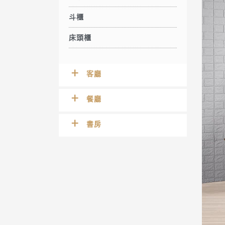
斗櫃
床頭櫃
客廳
餐廳
書房