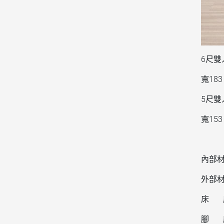
6尺雙
寬183
5尺雙
寬153
內部材
外部材
床 
腳 