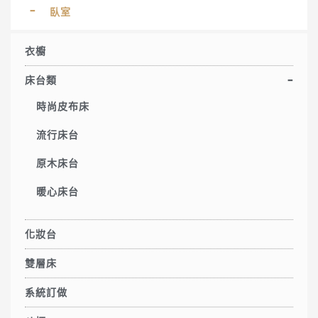
臥室
衣櫥
床台類
時尚皮布床
流行床台
原木床台
暖心床台
化妝台
雙層床
系統訂做