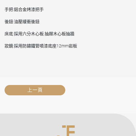
手把:鋁合金烤漆把手
後鈕:油壓緩衝後鈕
床底:採用六分木心板.抽屜木心板抽牆
妝鏡:採用防鏽鐵管噴漆底座12mm岩板
上一頁