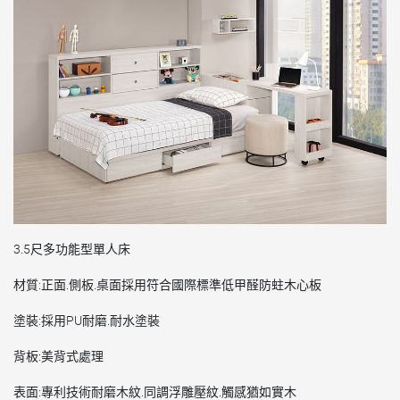
3.5尺多功能型單人床
材質:正面.側板.桌面採用符合國際標準低甲醛防蛀木心板
塗裝:採用PU耐磨.耐水塗裝
背板:美背式處理
表面:專利技術耐磨木紋.同調浮雕壓紋.觸感猶如實木