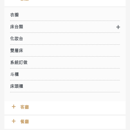
衣櫥
床台類
化妝台
雙層床
系統訂做
斗櫃
床頭櫃
客廳
餐廳