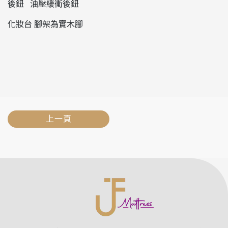
後鈕 油壓緩衝後鈕
化妝台 腳架為實木腳
上一頁