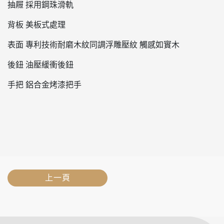
抽屜 採用鋼珠滑軌
背板 美板式處理
表面 專利技術耐磨木紋同調浮雕壓紋 觸感如實木
後鈕 油壓緩衝後鈕
手把 鋁合金烤漆把手
上一頁