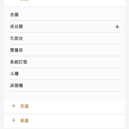
衣櫥
床台類
化妝台
雙層床
系統訂做
斗櫃
床頭櫃
客廳
餐廳