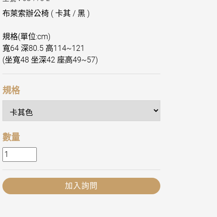
布萊索辦公椅 ( 卡其 / 黑 )
規格(單位:cm)
寬64 深80.5 高114~121
(坐寬48 坐深42 座高49~57)
規格
數量
加入詢問