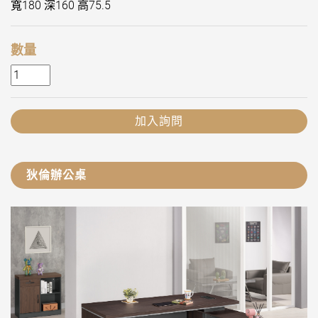
寬180 深160 高75.5
數量
加入詢問
狄倫辦公桌