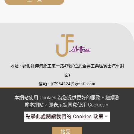
地址
彰化縣伸港鄉工東一路43號(位於全興工業區賓士汽車對
面)
信箱
jf7984224@gmail.com
電話
(04)7984224
(04)7988510
本網站使用 Cookies 為您提供更好的服務。繼續瀏
傳真
(04)7977407
覽本網站，即表示您同意使用 Cookies。
點擊此處閱讀我們的 Cookies 政策。
Copyright © 2026 All rights reserved.
Atteipo.
網站地圖
接受