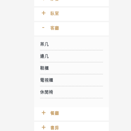
臥室
客廳
茶几
邊几
鞋櫃
電視櫃
休閒椅
餐廳
書房