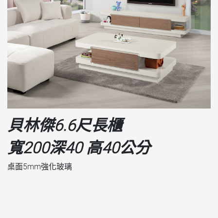
貝林傑6.6尺長櫃
寬200深40 高40公分
桌面5mm強化玻璃