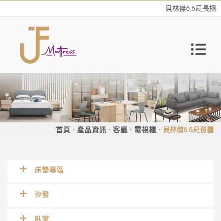
貝林傑6.6尺長櫃
首頁
產品資訊
客廳
電視櫃
貝林傑6.6尺長櫃
床墊專區
沙發
臥室