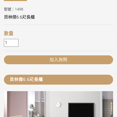
型號：1498
貝林傑6.6尺長櫃
數量
加入詢問
貝林傑6.6尺長櫃