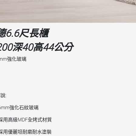
德6.6尺長櫃
200深40高44公分
mm強化玻璃
說:
6mm強化石紋玻璃
採用高級MDF全烤式材質
 採用優麗坦耐磨耐水塗裝