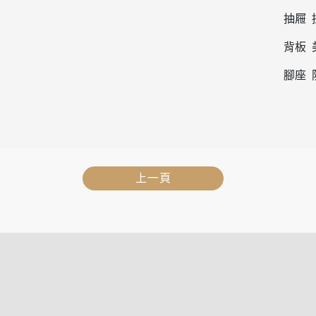
抽屜 
背板 
腳座 
上一頁