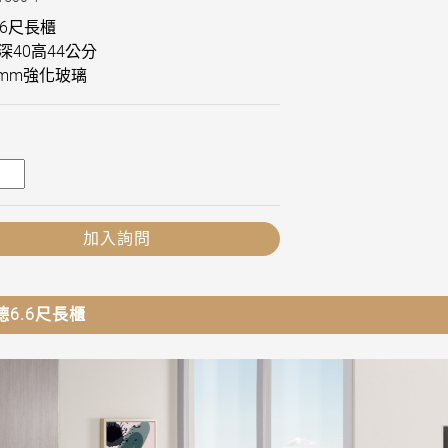
.6尺長櫃
0深40高44公分
mm強化玻璃
加入詢問
德6.6尺長櫃