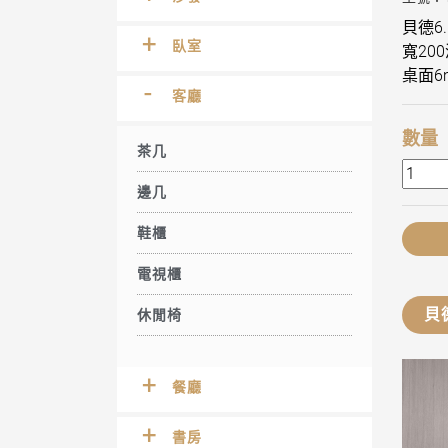
貝德6
臥室
寬20
桌面6
客廳
數量
茶几
邊几
鞋櫃
電視櫃
貝
休閒椅
餐廳
書房