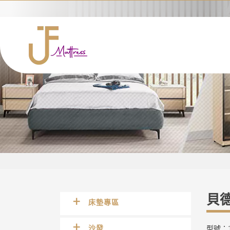
貝德
床墊專區
沙發
型號：1