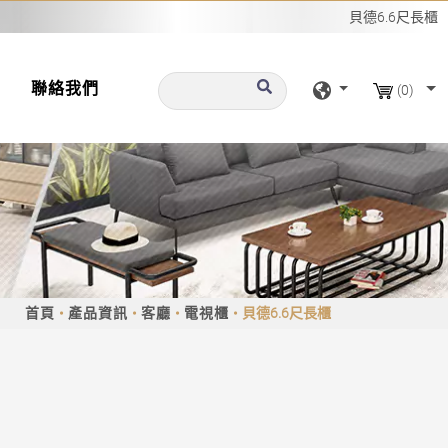
貝德6.6尺長櫃
聯絡我們
(0)
首頁
產品資訊
客廳
電視櫃
貝德6.6尺長櫃