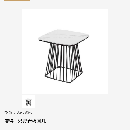
型號：JS-583-6
麥特1.65尺岩板圓几