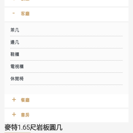
客廳
茶几
邊几
鞋櫃
電視櫃
休閒椅
餐廳
書房
麥特1.65尺岩板圓几