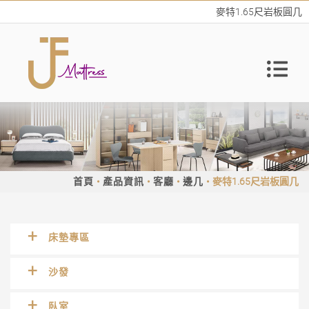
麥特1.65尺岩板圓几
首頁
產品資訊
客廳
邊几
麥特1.65尺岩板圓几
床墊專區
沙發
臥室