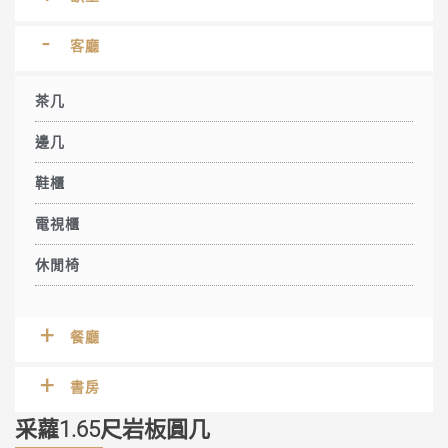
客廳
茶几
邊几
鞋櫃
電視櫃
休閒椅
餐廳
書房
采蘿1.65尺岩板圓几