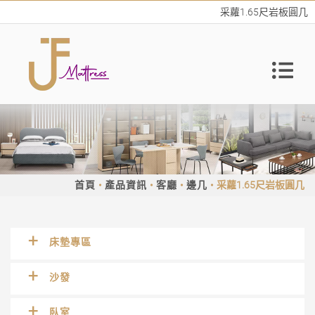
采蘿1.65尺岩板圓几
首頁
產品資訊
客廳
邊几
采蘿1.65尺岩板圓几
床墊專區
沙發
臥室