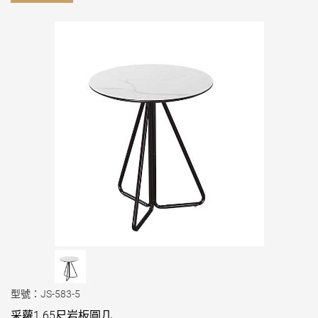
型號：JS-583-5
采蘿1.65尺岩板圓几