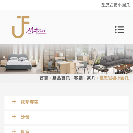
韋恩岩板小圓几
首頁
產品資訊
客廳
茶几
韋恩岩板小圓几
床墊專區
沙發
臥室