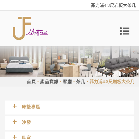
菲力浦4.3尺岩板大茶几
首頁
產品資訊
客廳
茶几
菲力浦4.3尺岩板大茶几
床墊專區
沙發
臥室