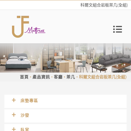
科爾文組合岩板茶几(全組)
首頁
產品資訊
客廳
茶几
科爾文組合岩板茶几(全組)
床墊專區
沙發
臥室