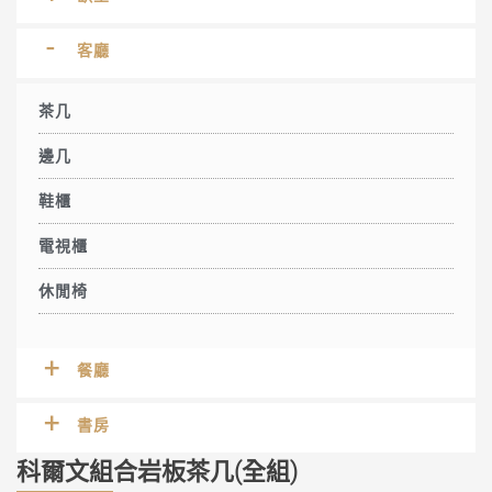
客廳
茶几
邊几
鞋櫃
電視櫃
休閒椅
餐廳
書房
科爾文組合岩板茶几(全組)