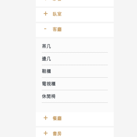
臥室
客廳
茶几
邊几
鞋櫃
電視櫃
休閒椅
餐廳
書房